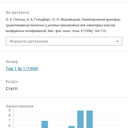
Як цитувати
О. Е. Гентош, А. А. Гольдберг, О. Н. Моравецкая,
Геометрические критерии
существования полосных и угловых производных для некоторых классов
конформных отображений
, Мат. физ. анал. геом.
1
(1994), 102-115.
Формати цитування
Номер
Том 1 № 1 (1994)
Розділ
Статті
Завантаження