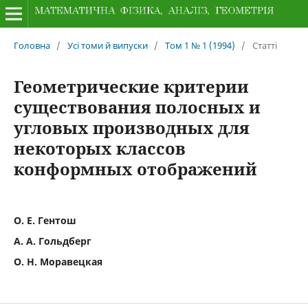
Головна
/
Усі томи й випуски
/
Том 1 № 1 (1994)
/
Статті
Геометрические критерии
существования полосных и
угловых производных для
некоторых классов
конформных отображений
О. Е. Гентош
А. А. Гольдберг
О. Н. Моравецкая