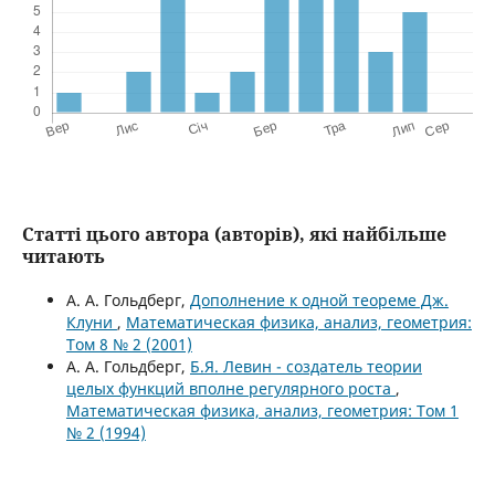
Статті цього автора (авторів), які найбільше
читають
А. А. Гольдберг,
Дополнение к одной теореме Дж.
Клуни
,
Математическая физика, анализ, геометрия:
Том 8 № 2 (2001)
А. А. Гольдберг,
Б.Я. Левин - создатель теории
целых функций вполне регулярного роста
,
Математическая физика, анализ, геометрия: Том 1
№ 2 (1994)