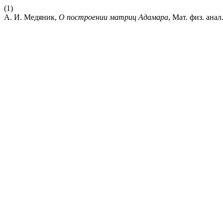
(1)
А. И. Медяник,
О построении матриц Адамара
, Мат. физ. анал