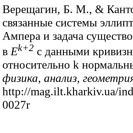
Верещагин, Б. М., & Канто
связанные системы эллип
Ампера и задача существ
k+2
в
E
с данными кривизн
относительно k нормальн
физика, анализ, геометри
http://mag.ilt.kharkiv.ua/i
0027r