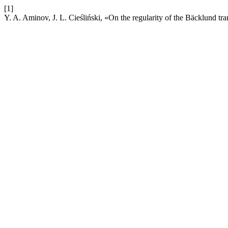
[1]
Y. A. Aminov, J. L. Cieśliński, «On the regularity of the Bäcklund tr