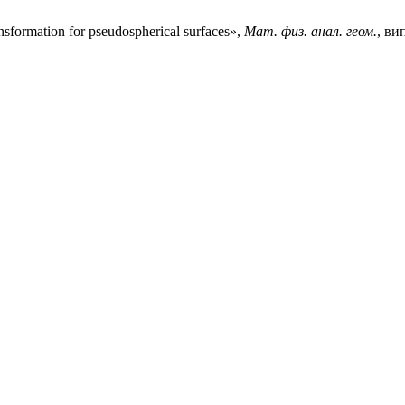
ansformation for pseudospherical surfaces»,
Мат. физ. анал. геом.
, ви