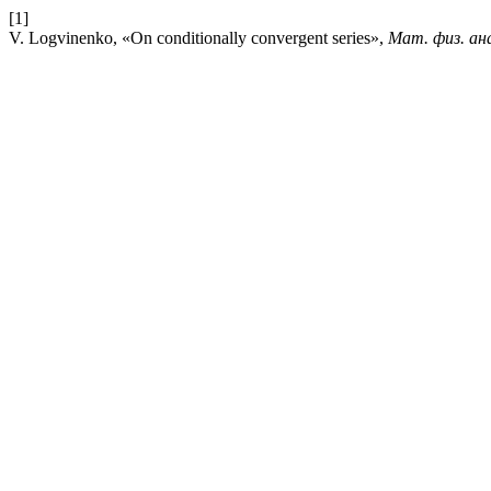
[1]
V. Logvinenko, «On conditionally convergent series»,
Мат. физ. ана