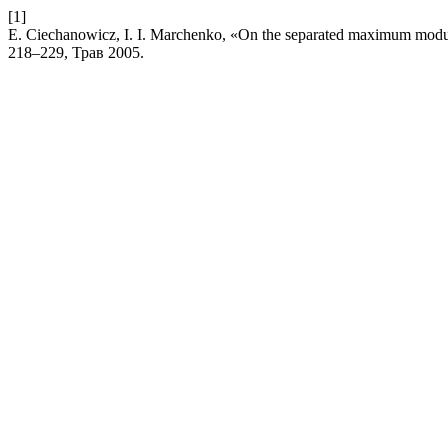
[1]
E. Ciechanowicz, I. I. Marchenko, «On the separated maximum modu
218–229, Трав 2005.