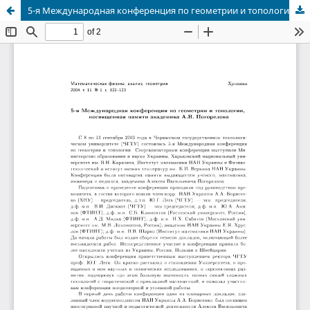
5-я Международная конференция по геометрии и топологии, посвященная памяти академика А.В. Погорелова