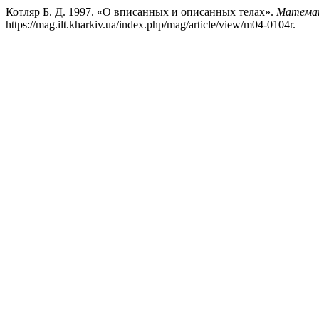
Котляp Б. Д. 1997. «О вписанных и описанных телах».
Математ
https://mag.ilt.kharkiv.ua/index.php/mag/article/view/m04-0104r.