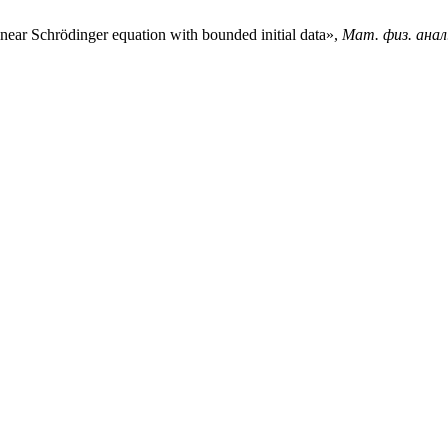
ear Schrödinger equation with bounded initial data»,
Мат. физ. анал.