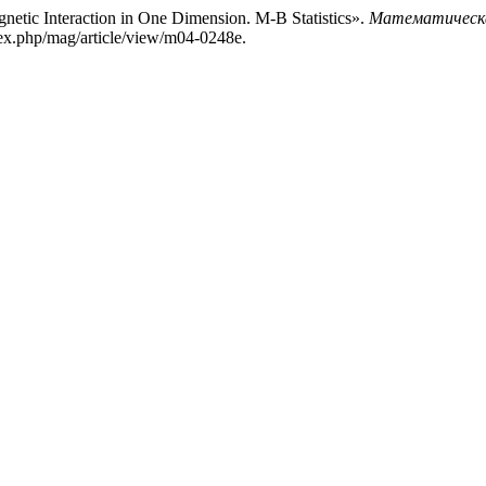
netic Interaction in One Dimension. M-B Statistics».
Математическая
dex.php/mag/article/view/m04-0248e.