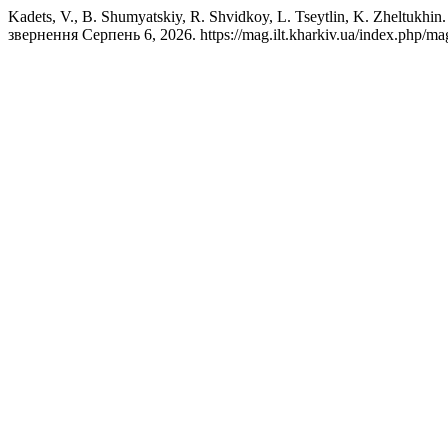
Kadets, V., B. Shumyatskiy, R. Shvidkoy, L. Tseytlin, K. Zheltukhi
звернення Серпень 6, 2026. https://mag.ilt.kharkiv.ua/index.php/ma