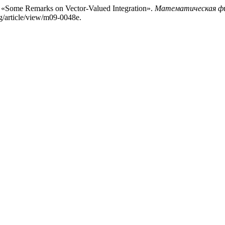
n. «Some Remarks on Vector-Valued Integration».
Математическая физ
g/article/view/m09-0048e.