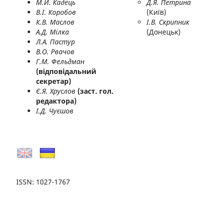
М.Й. Кадець
Д.Я. Петрина
В.І. Коробов
(Київ)
К.В. Маслов
І.В. Скрипник
А.Д. Мілка
(Донецьк)
Л.А. Пастур
В.О. Рвачов
Г.М. Фельдман
(відповідальний
секретар)
Є.Я. Хруслов
(заст. гол.
редактора)
І.Д. Чуєшов
ISSN: 1027-1767