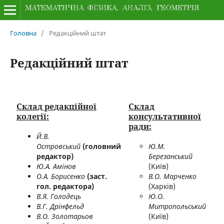
Головна
/
Редакційний штат
Редакційний штат
Склад редакційної
Склад
колегії:
консультативної
ради:
Й.В.
Островський
(головний
Ю.М.
редактор)
Березанський
Ю.А. Амінов
(Київ)
О.А. Борисенко
(заст.
В.О. Марченко
гол. редактора)
(Харків)
В.Я. Голодець
Ю.О.
В.Г. Дрінфельд
Митропольський
В.О. Золотарьов
(Київ)