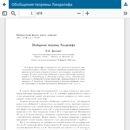
Обобщения теоремы Линделефа